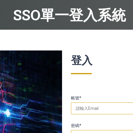
SSO單一登入系統
登入
帳號*
密碼*